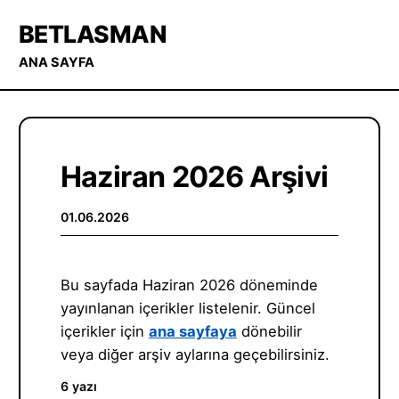
BETLASMAN
ANA SAYFA
Haziran 2026 Arşivi
01.06.2026
Bu sayfada Haziran 2026 döneminde
yayınlanan içerikler listelenir. Güncel
içerikler için
ana sayfaya
dönebilir
veya diğer arşiv aylarına geçebilirsiniz.
6 yazı