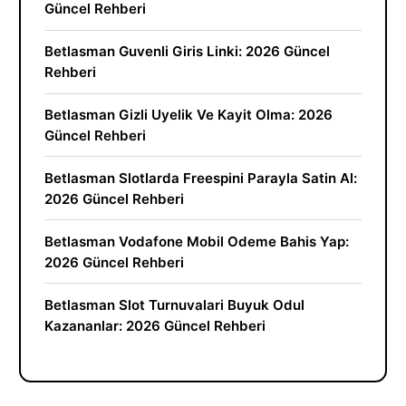
Güncel Rehberi
Betlasman Guvenli Giris Linki: 2026 Güncel
Rehberi
Betlasman Gizli Uyelik Ve Kayit Olma: 2026
Güncel Rehberi
Betlasman Slotlarda Freespini Parayla Satin Al:
2026 Güncel Rehberi
Betlasman Vodafone Mobil Odeme Bahis Yap:
2026 Güncel Rehberi
Betlasman Slot Turnuvalari Buyuk Odul
Kazananlar: 2026 Güncel Rehberi