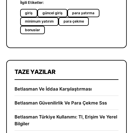
İlgili Etiketler:
giriş
güncel giriş
para yatırma
minimum yatırım
para çekme
bonuslar
TAZE YAZILAR
Betlasman Ve İddaa Karşılaştırması
Betlasman Güvenilirlik Ve Para Çekme Sss
Betlasman Türkiye Kullanımı: Tl, Erişim Ve Yerel
Bilgiler